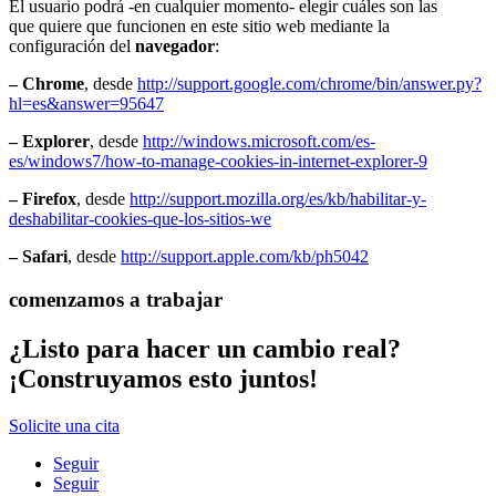
El usuario podrá -en cualquier momento- elegir cuáles son las
que quiere que funcionen en este sitio web mediante la
configuración del
navegador
:
– Chrome
, desde
http://support.google.com/chrome/bin/answer.py?
hl=es&answer=95647
– Explorer
, desde
http://windows.microsoft.com/es-
es/windows7/how-to-manage-cookies-in-internet-explorer-9
– Firefox
, desde
http://support.mozilla.org/es/kb/habilitar-y-
deshabilitar-cookies-que-los-sitios-we
– Safari
, desde
http://support.apple.com/kb/ph5042
comenzamos a trabajar
¿Listo para hacer un cambio real?
¡Construyamos esto juntos!
Solicite una cita
Seguir
Seguir