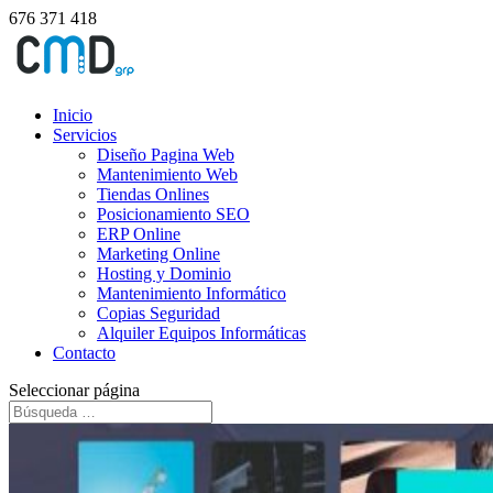
676 371 418
Inicio
Servicios
Diseño Pagina Web
Mantenimiento Web
Tiendas Onlines
Posicionamiento SEO
ERP Online
Marketing Online
Hosting y Dominio
Mantenimiento Informático
Copias Seguridad
Alquiler Equipos Informáticas
Contacto
Seleccionar página