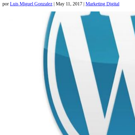
por
Luis Miguel Gonzalez
|
May 11, 2017
|
Marketing Digital