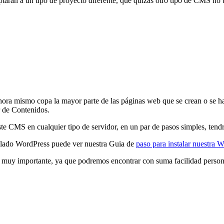
ran a un tipo de proyecto diferente, que quizás otro tipo de CMS no t
ra mismo copa la mayor parte de las páginas web que se crean o se h
r de Contenidos.
 este CMS en cualquier tipo de servidor, en un par de pasos simples, ten
alado WordPress puede ver nuestra Guia de
paso para instalar nuestra
muy importante, ya que podremos encontrar con suma facilidad persona