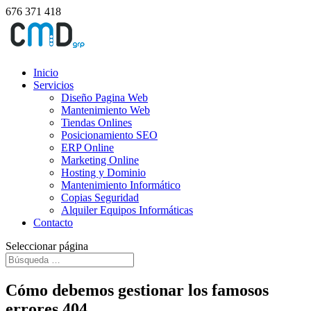
676 371 418
Inicio
Servicios
Diseño Pagina Web
Mantenimiento Web
Tiendas Onlines
Posicionamiento SEO
ERP Online
Marketing Online
Hosting y Dominio
Mantenimiento Informático
Copias Seguridad
Alquiler Equipos Informáticas
Contacto
Seleccionar página
Cómo debemos gestionar los famosos
errores 404