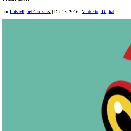
por
Luis Miguel Gonzalez
|
Dic 13, 2016
|
Marketing Digital