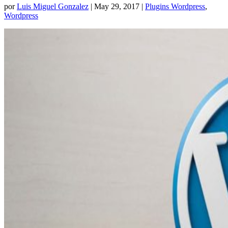
por
Luis Miguel Gonzalez
|
May 29, 2017
|
Plugins Wordpress
,
Wordpress