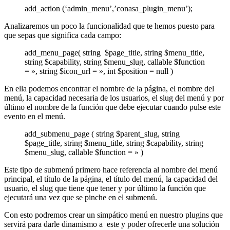
add_action (‘admin_menu’,’conasa_plugin_menu’);
Analizaremos un poco la funcionalidad que te hemos puesto para
que sepas que significa cada campo:
add_menu_page( string $page_title, string $menu_title,
string $capability, string $menu_slug, callable $function
= », string $icon_url = », int $position = null )
En ella podemos encontrar el nombre de la página, el nombre del
menú, la capacidad necesaria de los usuarios, el slug del menú y por
último el nombre de la función que debe ejecutar cuando pulse este
evento en el menú.
add_submenu_page ( string $parent_slug, string
$page_title, string $menu_title, string $capability, string
$menu_slug, callable $function = » )
Este tipo de submenú primero hace referencia al nombre del menú
principal, el título de la página, el título del menú, la capacidad del
usuario, el slug que tiene que tener y por último la función que
ejecutará una vez que se pinche en el submenú.
Con esto podremos crear un simpático menú en nuestro plugins que
servirá para darle dinamismo a este y poder ofrecerle una solución